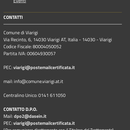
Eventi
CONTATTI
Comune di Viarigi
Via Recinto, 6, 14030 Viarigi AT, Italia - 14030 - Viarigi
Codice Fiscale: 80004050052
Partita IVA: 00604930057
PEC:
viarigi@postemailcertificata.it
mail: info@comune.viarigi.at.it
Centralino Unico: 0141 611050
CONTATTO D.P.O.
Mail:
dpo2@dasein.it
PEC:
viarigi@postemailcertificata.it
(
Per comunicare direttamente con il Titolare del Trattamento
)