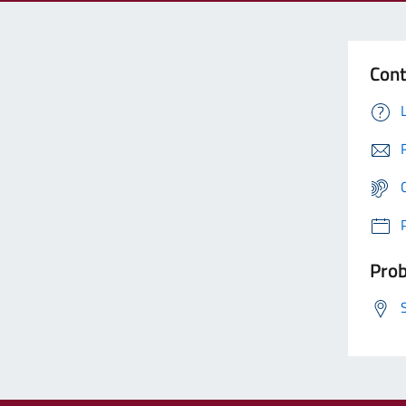
Cont
Prob