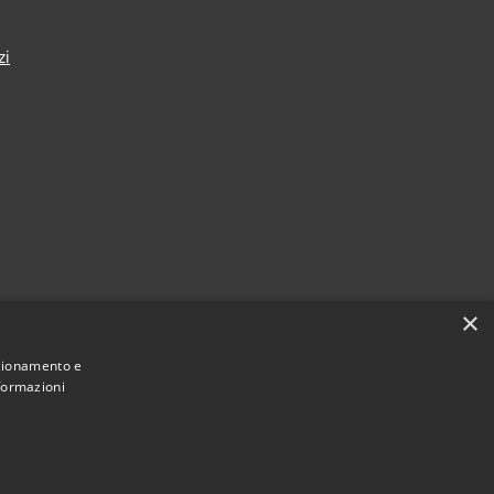
zi
×
nzionamento e
nformazioni