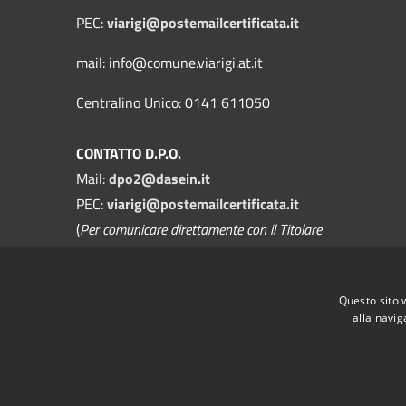
PEC:
viarigi@postemailcertificata.it
mail: info@comune.viarigi.at.it
Centralino Unico: 0141 611050
CONTATTO D.P.O.
Mail:
dpo2@dasein.it
PEC:
viarigi@postemailcertificata.it
(
Per comunicare direttamente con il Titolare
del Trattamento
)
La mail del DPO va usata SOLO per
Questo sito 
questioni di privacy
alla navig