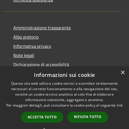
Amministrazione trasparente
Albo pretorio
Informativa privacy
Note legali
Dichiarazione di accessibilità
×
Piano di miglioramento dei servizi
Informazioni sui cookie
Questo sito web utilizza cookie tecnici e assimilati strettamente
necessari al corretto funzionamento e alla navigazione del sito,
nonché un cookie tecnico analitico al solo fine di elaborare
informazioni statistiche, aggregate e anonime.
RSS
Copyright © 2026 • Comune di
Per maggiori dettagli, può consultare la cookie policy al seguente
link
Accessibilità
Viarigi • Powered by
Privacy
Municipium
Accesso
•
RIFIUTA TUTTO
ACCETTA TUTTO
Cookie
redazione