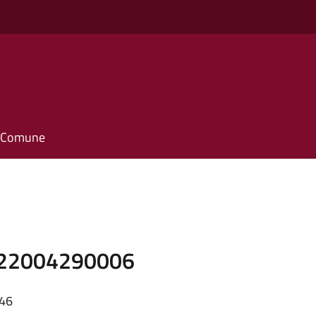
il Comune
1F22004290006
:46