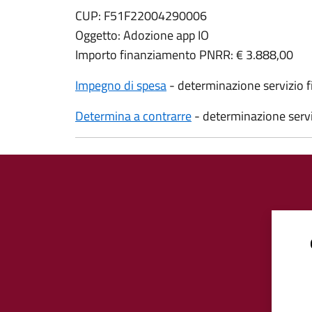
CUP: F51F22004290006
Oggetto: Adozione app IO
Importo finanziamento PNRR: € 3.888,00
Impegno di spesa
- determinazione servizio 
Determina a contrarre
- determinazione serv