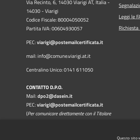
Via Recinto, 6, 14030 Viarigi AT, Italia -
Segnalazi
14030 - Viarigi
Leggi le 
Codice Fiscale: 80004050052
Richiesta
Partita IVA: 00604930057
PEC:
viarigi@postemailcertificata.it
mail: info@comune.viarigi.at.it
Centralino Unico: 0141 611050
CONTATTO D.P.O.
Mail:
dpo2@dasein.it
PEC:
viarigi@postemailcertificata.it
(
Per comunicare direttamente con il Titolare
del Trattamento
)
La mail del DPO va usata SOLO per
Questo sito 