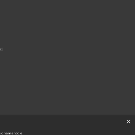
zi
×
nzionamento e