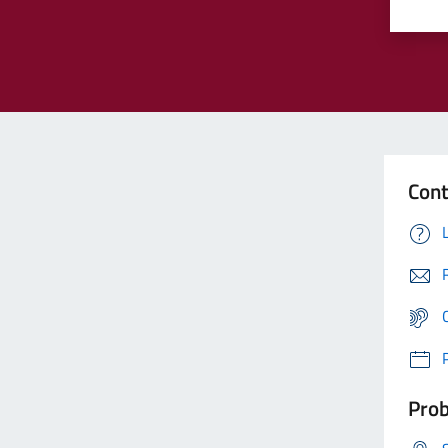
Cont
Prob