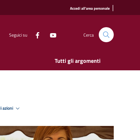
|
Accedi all'area personale
Seguici su
Cerca
Tutti gli argomenti
i azioni