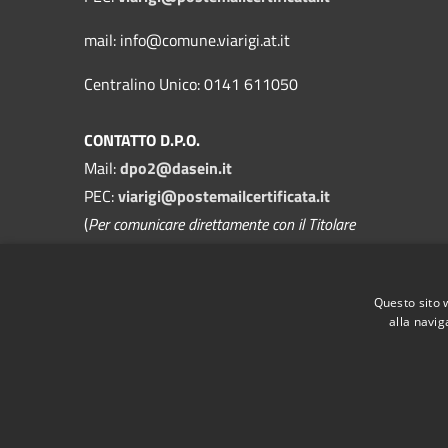
mail: info@comune.viarigi.at.it
Centralino Unico: 0141 611050
CONTATTO D.P.O.
Mail:
dpo2@dasein.it
PEC:
viarigi@postemailcertificata.it
(
Per comunicare direttamente con il Titolare
del Trattamento
)
La mail del DPO va usata SOLO per
Questo sito 
questioni di privacy
alla navig
RSS
Accessibilità
Privacy
Cookie
Mappa de