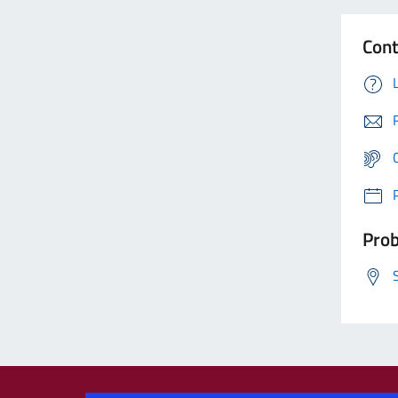
Cont
Prob