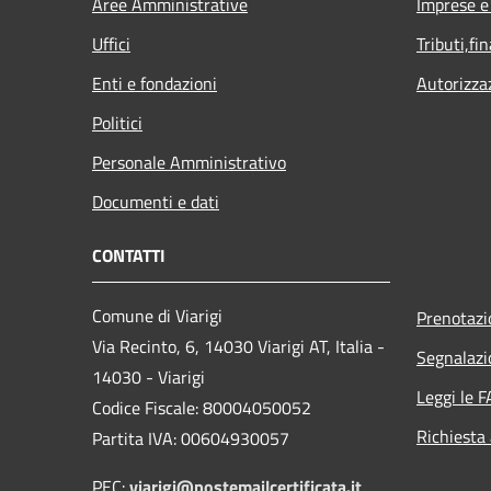
Aree Amministrative
Imprese 
Uffici
Tributi,fi
Enti e fondazioni
Autorizza
Politici
Personale Amministrativo
Documenti e dati
CONTATTI
Comune di Viarigi
Prenotaz
Via Recinto, 6, 14030 Viarigi AT, Italia -
Segnalazi
14030 - Viarigi
Leggi le 
Codice Fiscale: 80004050052
Richiesta
Partita IVA: 00604930057
PEC:
viarigi@postemailcertificata.it